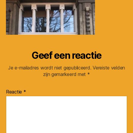
detail-
2
Geef een reactie
Je e-mailadres wordt niet gepubliceerd.
Vereiste velden
zijn gemarkeerd met
*
Reactie
*