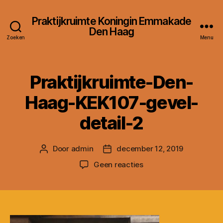
Praktijkruimte Koningin Emmakade
Den Haag
Zoeken
Menu
Praktijkruimte-Den-
Haag-KEK107-gevel-
detail-2
Door
admin
december 12, 2019
Berichtauteur
Berichtdatum
op
Geen reacties
Praktijkruimte-
Den-
Haag-
KEK107-
gevel-