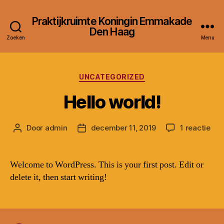
Praktijkruimte Koningin Emmakade
Den Haag
Zoeken
Menu
Categorieën
UNCATEGORIZED
Hello world!
op
Door
admin
december 11, 2019
1 reactie
Berichtauteur
Berichtdatum
Hel
wor
Welcome to WordPress. This is your first post. Edit or
delete it, then start writing!