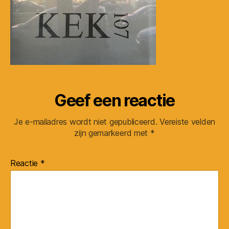
Haag
KEK107
gevel
kopie
Geef een reactie
Je e-mailadres wordt niet gepubliceerd.
Vereiste velden
zijn gemarkeerd met
*
Reactie
*