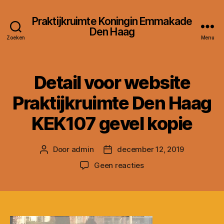
Praktijkruimte Koningin Emmakade
Den Haag
Zoeken
Menu
Detail voor website
Praktijkruimte Den Haag
KEK107 gevel kopie
Door
admin
december 12, 2019
Berichtauteur
Berichtdatum
op
Geen reacties
Detail
voor
website
Praktijkruimte
Den