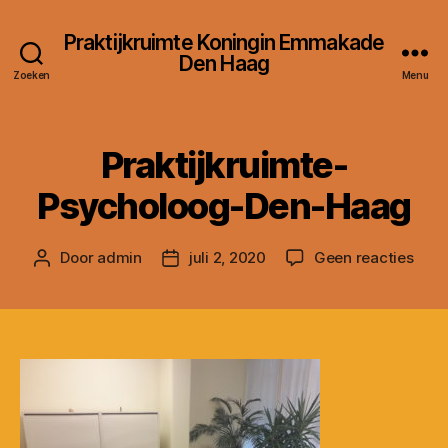
Praktijkruimte Koningin Emmakade
Den Haag
Zoeken
Menu
Praktijkruimte-
Psycholoog-Den-Haag
op
Door
admin
juli 2, 2020
Geen reacties
Berichtauteur
Berichtdatum
Prakt
Psyc
Den-
Haa