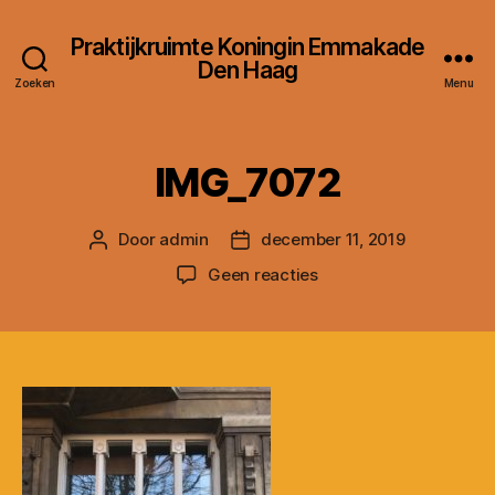
Praktijkruimte Koningin Emmakade
Den Haag
Zoeken
Menu
IMG_7072
Door
admin
december 11, 2019
Berichtauteur
Berichtdatum
op
Geen reacties
IMG_7072